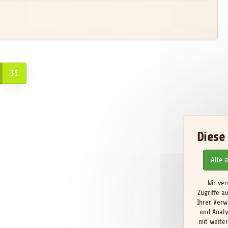
15
Diese
Alle 
Wir ve
Zugriffe a
Ihrer Verw
und Analy
mit weite