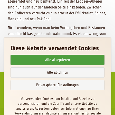
abgeerntet und neu bepflanzt. Ein Teil der Erdbeer-Ableger
sind nun auch auf der anderen Seite eingezogen. Zwischen
den Erdbeeren versucht es nun erneut der Pflücksalat, Spinat,
Mangold und neu Pak Choi.
Nicht wundern, wenn man beim Vorbeigehen und Bestaunen
einen leicht käsigen Geruch wahrnimmt. Es ist ein wenig vom
selbst erzeugten Kompost als Dünger beigegeben und da war
mal ein guter Schweizer Käse mit dabei. ;-)
Diese Website verwendet Cookies
Alle akzeptieren
Alle ablehnen
Privatsphäre-Einstellungen
Wir verwenden Cookies, um Inhalte und Anzeige zu
personalisieren und die Zugriffe auf unsere Website zu
analysieren. Außerdem geben wir Informationen zu Ihrer
Verwendung unserer Website an unsere Partner für soziale